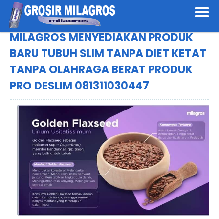
BARAND ANDA
Deskripsi Singkat Saja
MILAGROS MENYEDIAKAN PRODUK
BARU TUBUH SLIM TANPA DIET KETAT
TANPA OLAHRAGA BERAT PRODUK
PRO DESLIM 081311030447